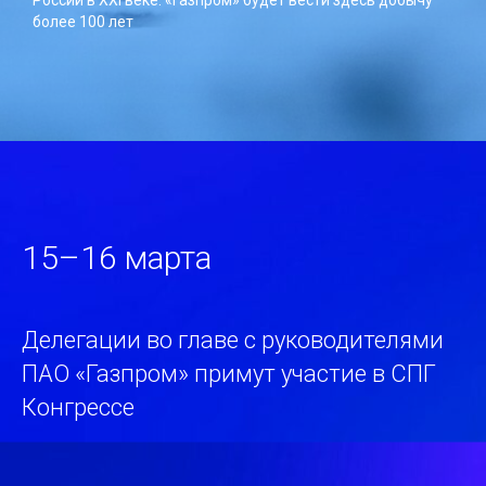
более 100 лет
15–16 марта
Делегации во главе с руководителями
ПАО «Газпром» примут участие в СПГ
Конгрессе