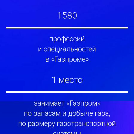
1580
профессий
и специальностей
в «Газпроме»
1
место
занимает «Газпром»
по запасам и добыче газа,
по размеру газотранспортной
системы